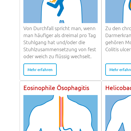
Von Durchfall spricht man, wenn
Zu den chr
man häufiger als dreimal pro Tag
Darmerkran
Stuhlgang hat und/oder die
gehören Mo
Stuhlzusammensetzung von fest
Colitis ulce
oder weich zu flüssig wechselt.
Mehr erfahren
Mehr erfahr
Eosinophile Ösophagitis
Helicobac