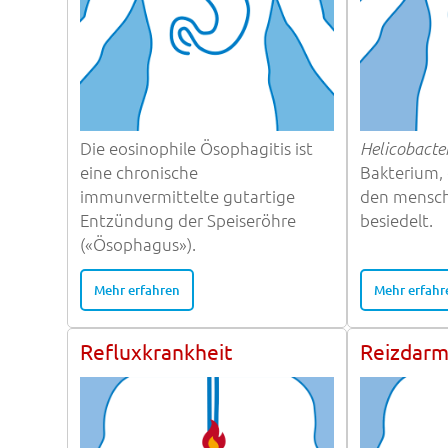
Die eosinophile Ösophagitis ist
Helicobacter
eine chronische
Bakterium, 
immunvermittelte gutartige
den mensc
Entzündung der Speiseröhre
besiedelt.
(«Ösophagus»).
Mehr erfahren
Mehr erfahr
Refluxkrankheit
Reizdar